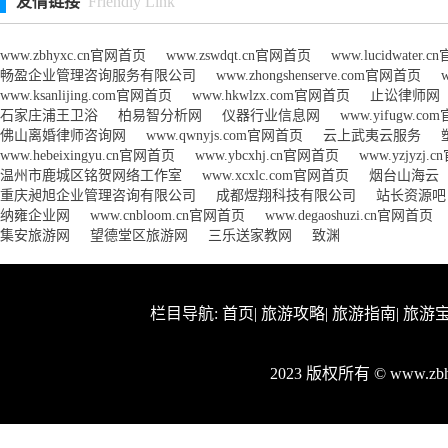
友情链接
Friendly Link
www.zbhyxc.cn官网首页
www.zswdqt.cn官网首页
www.lucidwater
畅盈企业管理咨询服务有限公司
www.zhongshenserve.com官网首页
www.ksanlijing.com官网首页
www.hkwlzx.com官网首页
止讼律师网
石家庄浦王卫浴
柏易智分析网
仪器行业信息网
www.yifugw.c
佛山离婚律师咨询网
www.qwnyjs.com官网首页
云上武夷云服务
www.hebeixingyu.cn官网首页
www.ybcxhj.cn官网首页
www.yzjyzj
温州市鹿城区铭贺网络工作室
www.xcxlc.com官网首页
烟台山海云
重庆昶旭企业管理咨询有限公司
成都煜翔科技有限公司
站长资源吧
纳雍企业网
www.cnbloom.cn官网首页
www.degaoshuzi.cn官网首页
集安旅游网
望德堂区旅游网
三乐送家教网
致渊
栏目导航:
首页
|
旅游攻略
|
旅游指南
|
旅游
2023 版权所有 © www.z