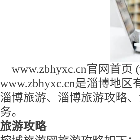
www.zbhyxc.cn官网首页 (ww
www.zbhyxc.cn是淄
淄博旅游、淄博旅游攻略、
务。
旅游攻略