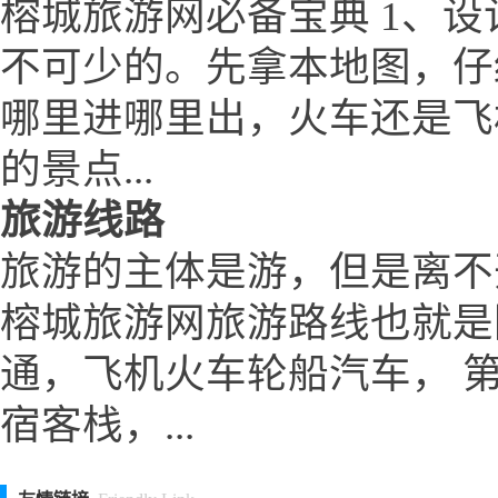
榕城旅游网必备宝典 1、设
不可少的。先拿本地图，仔
哪里进哪里出，火车还是飞
的景点...
旅游线路
旅游的主体是游，但是离不
榕城旅游网旅游路线也就是
通，飞机火车轮船汽车， 
宿客栈，...