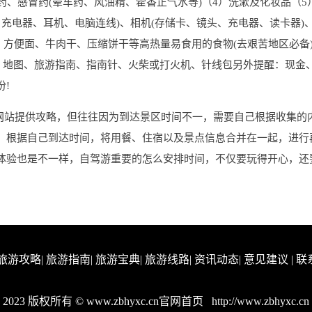
药、感冒药(晕车药、风油精、藿香正气水等)（4）洗漱及化妆品（5
、充电器、耳机、电脑连线)、相机(存储卡、镜头、充电器、读卡器)、
力、方便面、牛肉干、压缩饼干等高热量易食用的食物(去艰苦地区必备
纸、地图、旅游指南、指南针、火柴或打火机、针线包另外提醒：现金
!
多网站提供攻略，但往往因为到达景区时间不一，需要自己根据收集的
，根据自己到达时间，将用餐、住宿以及景点信息合并在一起，进行
体验也是不一样，自驾游重要的怎么安排时间，不仅要玩得开心，还
旅游攻略
|
旅游指南
|
旅游宝典
|
旅游线路
|
资讯动态
|
意见建议
|
联
2023 版权所有 © www.zbhyxc.cn官网首页
http://www.zbhyxc.cn