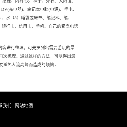
）拖鞋、内裤/衣、袜子、外衣、太阳镜、
DV(充电器)、笔记本电脑(电源)、手电、
) 、水（8）睡袋或床单、笔记本、笔、
、银行卡、信用卡、手机、自己的紧急电话
内容进行整理。可先罗列出需要游玩的景
再次梳理。通过这样的方法，可以得出最
要避免人流高峰而造成的烦恼，
系我们
|
网站地图