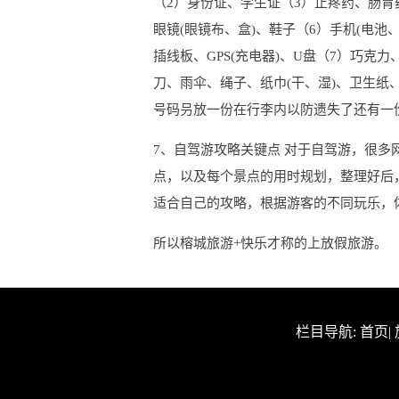
（2）身份证、学生证（3）止疼药、肠胃
眼镜(眼镜布、盒)、鞋子（6）手机(电池
插线板、GPS(充电器)、U盘（7）巧克
刀、雨伞、绳子、纸巾(干、湿)、卫生
号码叧放一份在行李内以防遗失了还有一份
7、自驾游攻略关键点 对于自驾游，很
点，以及每个景点的用时规划，整理好后
适合自己的攻略，根据游客的不同玩乐，
所以榕城旅游+快乐才称的上放假旅游。
栏目导航:
首页
|